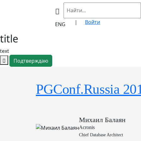
|
Войти
ENG
title
text
Подтверждаю
PGConf.Russia 20
Михаил Балаян
Acronis
Chief Database Architect