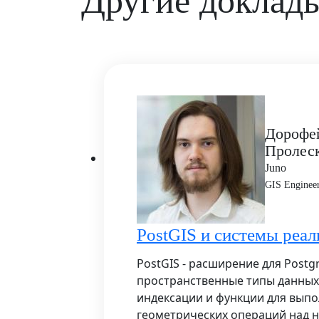
Другие доклад
Дорофе
Пролес
Juno
GIS Enginee
PostGIS и системы реал
PostGIS - расширение для Postg
пространственные типы данных
индексации и функции для вып
геометрических операций над 