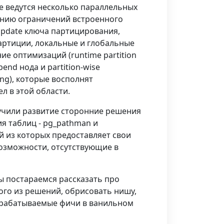
е ведутся несколько параллельных
ению ограничений встроенного
pdate ключа партицирования,
партиции, локальные и глобальные
ие оптимизаций (runtime partition
ppend нода и partition-wise
ing), которые восполнят
л в этой области.
учили развитие сторонние решения
я таблиц - pg_pathman и
ый из которых предоставляет свои
озможности, отсутствующие в
ы постараемся рассказать про
го из решений, обрисовать нишу,
зрабатываемые фичи в ванильном