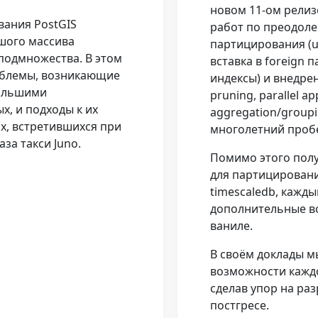
новом 11-ом релиз
вания PostGIS
работ по преодол
шого массива
партицирования (u
подмножества. В этом
вставка в foreign 
облемы, возникающие
индексы) и внедрен
большими
pruning, parallel a
, и подходы к их
aggregation/group
х, встретившихся при
многолетний пробе
за такси Juno.
Помимо этого пол
для партицировани
timescaledb, кажд
дополнительные в
ваниле.
В своём доклады м
возможности каждо
сделав упор на ра
постгресе.