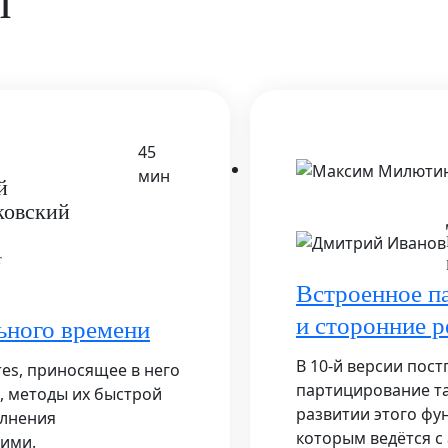
ы
45
мин
й
ковский
r
Встроенное п
и сторонние 
ьного времени
В 10-й версии пос
res, приносящее в него
партицирование та
, методы их быстрой
развитии этого фу
олнения
которым ведётся с 
ними.