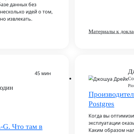
базе данных без
несколько идей о том,
но извлекать.
Материалы к докла
Д
45 мин
Co
Pio
один
Производител
Postgres
Когда вы оптимизи
эксплуатации оказ
-G. Что там в
Каким образом нал