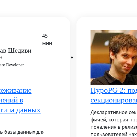
45
мин
ав Шедиви
bH
are Developer
леживание
HypoPG 2: по
нений в
секционирова
типа данных
Декларативное се
фичей, которая пр
появления в релиз
ль базы данных для
пользователей на