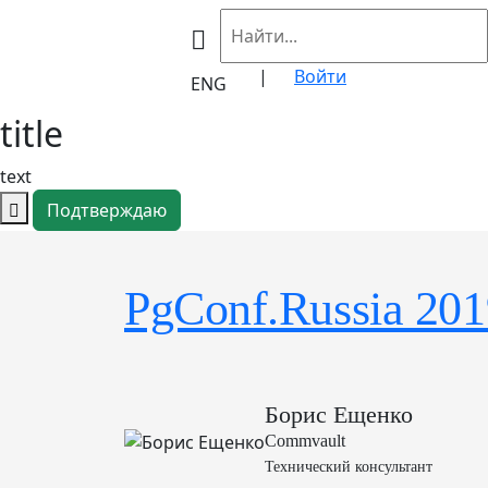
|
Войти
ENG
title
text
Подтверждаю
PgConf.Russia 201
Борис Ещенко
Commvault
Технический консультант