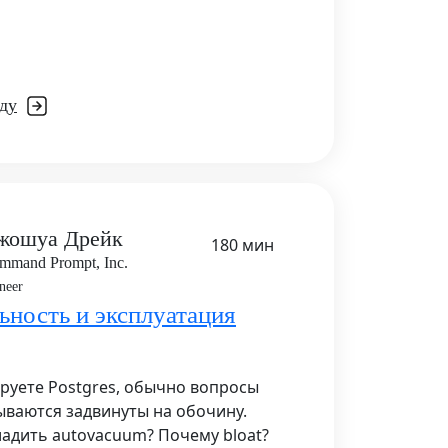
ду
жошуа Дрейк
180 мин
mmand Prompt, Inc.
neer
ьность и эксплуатация
руете Postgres, обычно вопросы
ываются задвинуты на обочину.
адить autovacuum? Почему bloat?