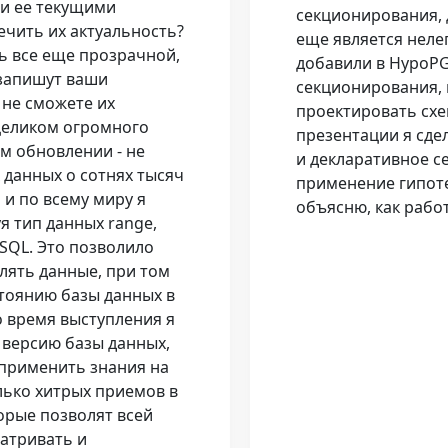
и ее текущими
секционирования,
чить их актуальность?
еще является неле
ь все еще прозрачной,
добавили в HypoPG
запишут ваши
секционирования, 
 не сможете их
проектировать схе
целиком огромного
презентации я сде
м обновлении - не
и декларативное с
 данных о сотнях тысяч
применение гипот
 и по всему миру я
объясню, как рабо
я тип данных range,
SQL. Это позволило
лять данные, при том
тоянию базы данных в
 время выступления я
версию базы данных,
 применить знания на
лько хитрых приемов в
торые позволят всей
атривать и