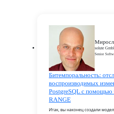
Миросл
solute Gm
Senior Softw
Битемпоральность: отс
воспроизводимых изме
PostgreSQL с помощью 
RANGE
Итак, вы наконец создали моде