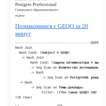
Postgres Professional
Специалист образовательного
отдела
Познакомимся с GEQO за 20
минут
----------------------------------------QUERY PL
Hash Join

  Hash Cond: (
Subject = GEQO
)

   -> Hash Join

        Hash Cond: (
Задача оптимизатора = выбрат
        -> Seq Scan on 
Количество потенциальных 
        -> Hash

              -> Seq Scan on 
PostgreSQL решает э
  -> Hash

        -> Seq Scan on 
Темы доклада:
              Filter: (
(Что такое GEQO)
 AND 
(Дос