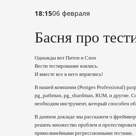
18:15
06 февраля
Басня про тести
Однажды вот Питон и Слон
Вести тестирование взялись.
И вместе все в него впряглись!
В нашей компании (Postges Professional) раз
pg_pathman, pg_shardman, RUM, и другие. Со
необходим инструмент, который способен об
В данном докладе мы расскажем о фреймворке
решить множество проблем и протестировать
прямолинейными регрессионными тестами.