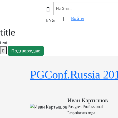
|
Войти
ENG
title
text
Подтверждаю
PGConf.Russia 20
Иван Картышов
Postgres Professional
Разработчик ядра