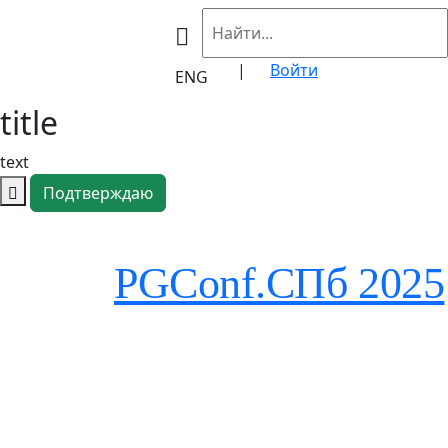
|
Войти
ENG
title
text
Подтверждаю
PGConf.СПб 2025