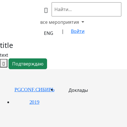
все мероприятия
|
Войти
ENG
title
text
Подтверждаю
PGCONF.СИБИРЬ
Доклады
2019