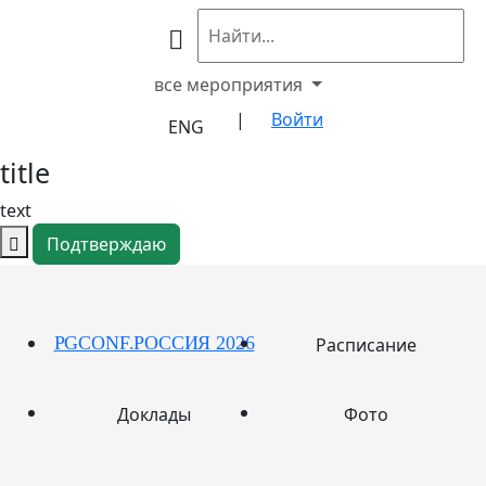
все мероприятия
|
Войти
ENG
title
text
Подтверждаю
PGCONF.PОССИЯ 2026
Расписание
Доклады
Фото