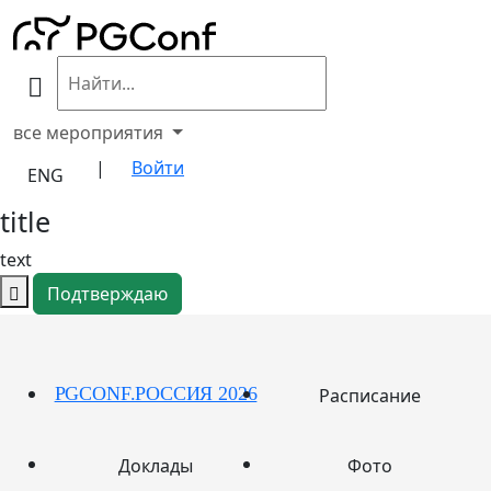
все мероприятия
|
Войти
ENG
title
text
Подтверждаю
PGCONF.PОССИЯ 2026
Расписание
Доклады
Фото