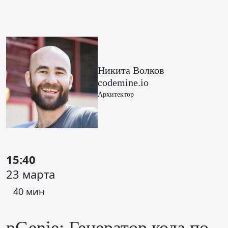
Никита Волков
codemine.io
Архитектор
15:40
23 марта
40 мин
pGenie: Генератор кода по