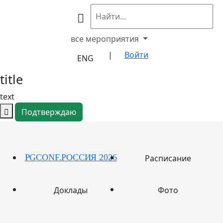
все мероприятия
|
Войти
ENG
title
text
Подтверждаю
PGCONF.PОССИЯ 2026
Расписание
Доклады
Фото