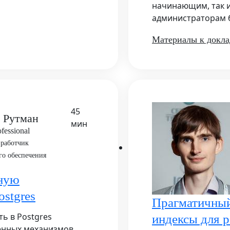
начинающим, так 
администраторам б
Материалы к докла
45
 Рутман
мин
ofessional
зработчик
го обеспечения
нную
ostgres
Прагматичный 
ь в Postgres
индексы для 
енных механизмов