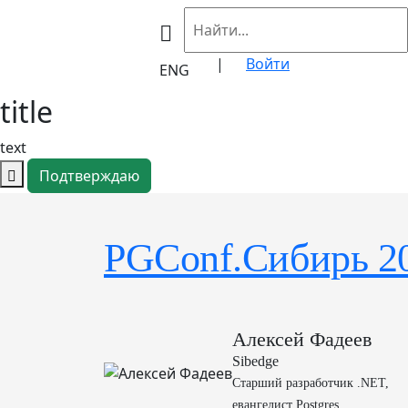
|
Войти
ENG
title
text
Подтверждаю
PGConf.Сибирь 2
Алексей Фадеев
Sibedge
Старший разработчик .NET,
евангелист Postgres.