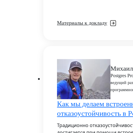
Материалы к докладу
Михаил
Postgres Pr
ведущий ра
программно
Как мы делаем встрое
отказоустойчивость в P
Традиционно отказоустойчивост
достигается при помощи встро