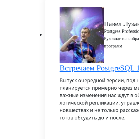
Павел Луза
Postgres Professi
Руководитель обр
программ
Встречаем PostgreSQL 
Выпуск очередной версии, под 
планируется примерно через ме
важные изменения нас ждут в о
логической репликации, управл
новшествах и не только расскаж
готов обсудить до и после.