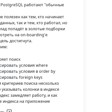
 в PostgreSQL работают "обычные
е полезен как тем, кто начинает
данных, так и тем, кто работал, но
клад попадёт в золотые подборки
отреть на on-boarding'е
цель достигнута.
рим:
ряет поиск
сировать условия where
сировать условия в order by
сировать foreign keys
и критериев поиска несколько
 указывать колонки в индексе
ндекс замедляет работу, и как
е индекса на приложение
ду