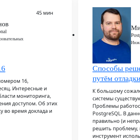
45 мин
нов
Ми
onal
Post
азовательных
Инж
16
Способы реше
путём отладк
номером 16,
сяц. Интересные и
К большому сожал
бласти мониторинга,
системы существую
ения доступом. Об этих
Проблемы работос
у во время доклада и
PostgreSQL. В данн
правильно (и непр
решить проблему, 
инструмент исполь