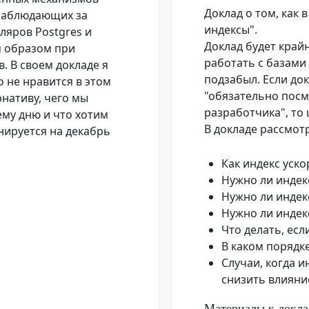
Доклад о том, как
 наблюдающих за
индексы".
ляров Postgres и
Доклад будет крайн
 образом при
работать с базами 
. В своем докладе я
подзабыл. Если до
о не нравится в этом
"обязательно посм
нативу, чего мы
разработчика", то 
ему дню и что хотим
В докладе рассмот
нируется на декабрь
Как индекс уско
Нужно ли индек
Нужно ли индек
Нужно ли индек
Что делать, есл
В каком порядке
Случаи, когда и
снизить влияни
Материалы к докла