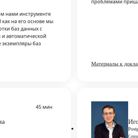
проблемами пришло
ном нами инструменте
 как на его основе мы
тки баз данных с
 и автоматической
е экземпляры баз
Материалы к докла
45 мин
на
Иг
Postg
Consu