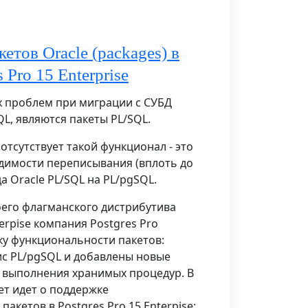
етов Oracle (packages) в
 Pro 15 Enterprise
 проблем при миграции с СУБД
QL, являются пакеты PL/SQL.
отсутствует такой функционал - это
димости переписывания (вплоть до
да Oracle PL/SQL на PL/pgSQL.
оего флагманского дистрибутива
terpise компания Postgres Pro
у функциональности пакетов:
с PL/pgSQL и добавлены новые
 выполнения хранимых процедур. В
ет идет о поддержке
акетов в Postgres Pro 15 Enterpise: