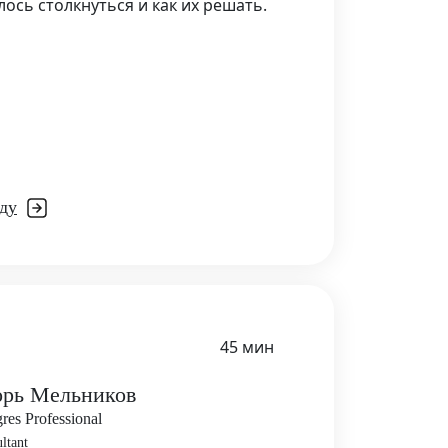
сь столкнуться и как их решать.
ду
45 мин
орь Мельников
res Professional
ltant