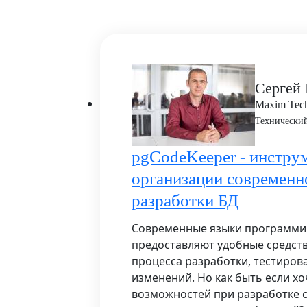
Сергей
Maxim Tec
Технический
pgCodeKeeper - инстру
организации современн
разработки БД
Современные языки программир
предоставляют удобные средст
процесса разработки, тестиров
изменений. Но как быть если хо
возможностей при разработке с