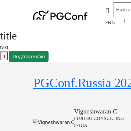
|
ENG
title
text
Подтверждаю
PGConf.Russia 20
Vigneshwaran C
FUJITSU CONSULTING
INDIA