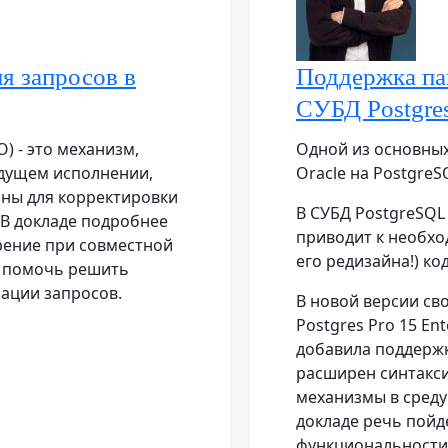
я запросов в
Поддержка пак
СУБД Postgres
O) - это механизм,
Одной из основных
дущем исполнении,
Oracle на PostgreS
аны для корректировки
В СУБД PostgreSQL 
 В докладе подробнее
приводит к необхо
рение при совместной
его редизайна!) ко
т помочь решить
ации запросов.
В новой версии св
Postgres Pro 15 En
добавила поддержк
расширен синтакси
механизмы в среду
докладе речь пойд
функциональности п