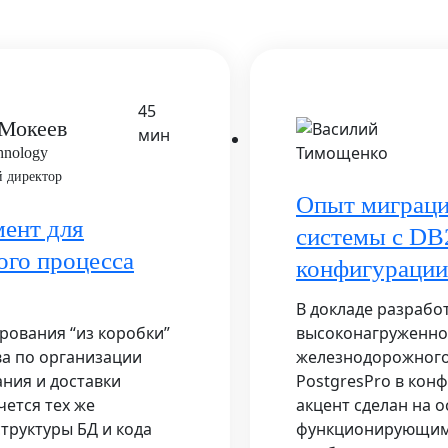
45
 Мокеев
мин
hnology
 директор
Опыт миграци
мент для
системы с DB2
ого процесса
конфигурации 
В докладе разрабо
ования “из коробки”
высоконагруженно
ва по организации
железнодорожного 
ания и доставки
PostgresPro в кон
чется тех же
акцент сделан на 
труктуры БД и кода
функционирующим в