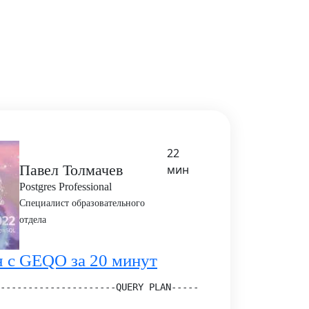
22
Павел Толмачев
мин
Postgres Professional
Специалист образовательного
отдела
 с GEQO за 20 минут
---------------------QUERY PLAN-------------------------