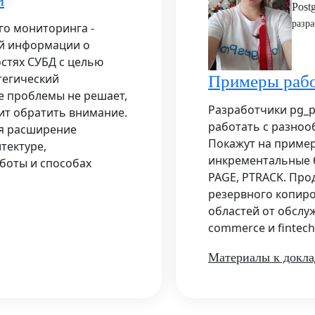
Postg
разр
го мониторинга -
й информации о
стях СУБД с целью
тегический
Примеры рабо
е проблемы не решает,
Разработчики pg_p
оит обратить внимание.
работать с разноо
ся расширение
Покажут на пример
итектуре,
инкрементальные б
боты и способах
PAGE, PTRACK. Про
резервного копир
областей от обслу
commerce и fintech
Материалы к докла