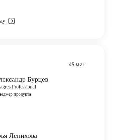
ду
45 мин
лександр Бурцев
stgres Professional
неджер продукта
ья Лепихова