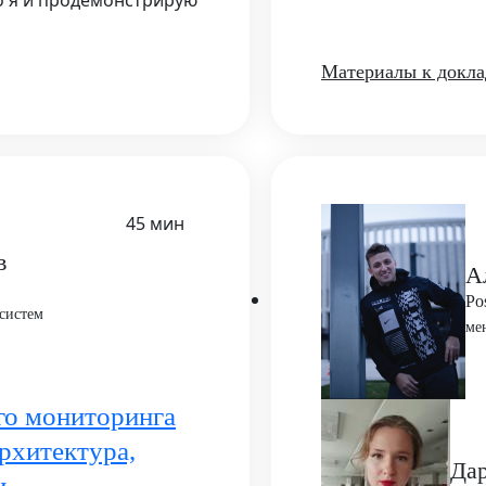
о я и продемонстрирую
Материалы к докла
45 мин
в
А
Po
систем
ме
го мониторинга
Архитектура,
Дар
и