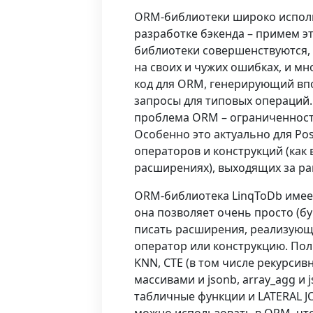
ORM-библиотеки широко испол
разработке бэкенда – примем эт
библиотеки совершенствуются,
на своих и чужих ошибках, и мн
код для ORM, генерирующий в
запросы для типовых операций.
проблема ORM – ограниченност
Особенно это актуально для Po
операторов и конструкций (как в
расширениях), выходящих за ра
ORM-библиотека LinqToDb имее
она позволяет очень просто (бу
писать расширения, реализующ
оператор или конструкцию. Пол
KNN, CTE (в том числе рекурсивн
массивами и jsonb, array_agg и 
табличные функции и LATERAL JOI