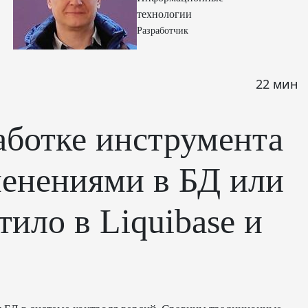
технологии
Разработчик
22 мин
аботке инструмента
менениями в БД или
тило в Liquibase и