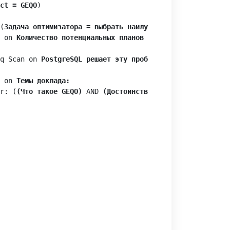
ct = GEQO
)

(
Задача оптимизатора = выбрать наилучший план выполнения
 on 
Количество потенциальных планов экспоненциально рас
q Scan on 
PostgreSQL решает эту проблему с помощью испол
 on 
Темы доклада:
r: (
(Что такое GEQO)
 AND 
(Достоинства и недостатки)
 AND 