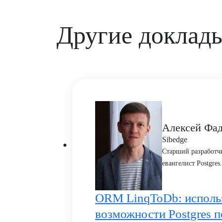
Другие доклад
Алексей Фад
Sibedge
Старший разработч
евангелист Postgres.
ORM LinqToDb: исполь
возможности Postgres 