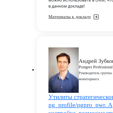
можно использовать в ORM, чт
в данном докладе!
Материалы к докладу
Андрей Зубко
Postgres Professional
Руководитель группы 
мониторинга
Утилиты стратегическо
pg_profile/pgpro_pwr. 
настройка, возможност