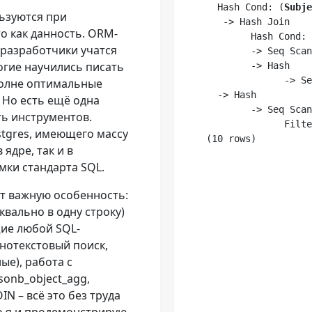
  Hash Cond: (
Subje
ьзуются при
   -> Hash Join

о как данность. ORM-
        Hash Cond: 
 разработчики учатся
        -> Seq Scan
огие научились писать
        -> Hash

              -> Se
полне оптимальные
  -> Hash

 Но есть ещё одна
        -> Seq Scan
ь инструментов.
              Filte
stgres, имеющего массу
 ядре, так и в
мки стандарта SQL.
т важную особенность:
квально в одну строку)
ие любой SQL-
нотекстовый поиск,
ые), работа с
jsonb_object_agg,
N – всё это без труда