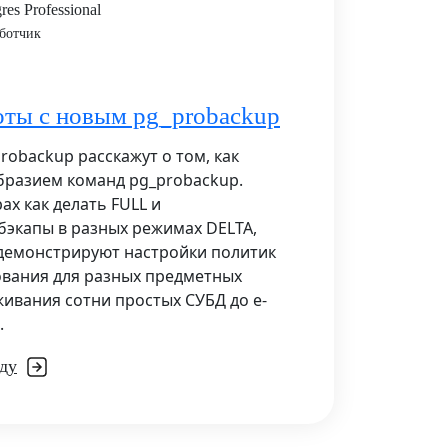
res Professional
аботчик
ты с новым pg_probackup
robackup расскажут о том, как
бразием команд pg_probackup.
ах как делать FULL и
экапы в разных режимах DELTA,
демонстрируют настройки политик
ования для разных предметных
живания сотни простых СУБД до e-
.
ду