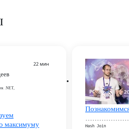
ы
22 мин
еев
ик .NET,
Познакомимся
зуем
-------------------
по максимуму
Hash Join
