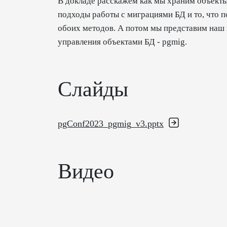
В докладе расскажем как мы храним объекты
подходы работы с миграциями БД и то, что 
обоих методов. А потом мы представим наш 
управления объектами БД - pgmig.
Слайды
pgConf2023_pgmig_v3.pptx
Видео