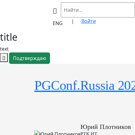
|
Войти
ENG
title
text
Подтверждаю
PGConf.Russia 20
Юрий Плотников
РТК ИТ