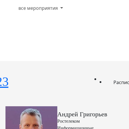
все мероприятия
23
Распи
Андрей Григорьев
Ростелеком
Информационные